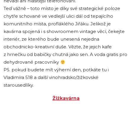
nevadí ani hlasitější telefonování.
Teď vážně – toto místo je díky své strategické poloze
chytře schované ve vedlejší ulici dál od tepajícího
komunitního místa, profláklého Jiřáku. Jelikož je
kavárna spojená i s showroomem vintage věcí, čekejte
interiér, ze kterého bude unesená nejedna
obchodnicko-kreativní duše. Vězte, že jejich kafe
z hrnečku od babičky chutná jako sen. A voda gratis pro
dehydrované pracovníky
PS. pokud budete mít výherní den, potkáte tu i
Vladimíra 518 a další vinohradsko/žižkovské
starousedlíky.
Žižkavárna