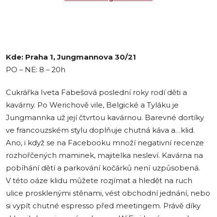
Kde: Praha 1, Jungmannova 30/21
PO – NE: 8 – 20h
Cukrářka Iveta Fabešová poslední roky rodí děti a
kavárny. Po Werichově vile, Belgické a Tyláku je
Jungmannka už její čtvrtou kavárnou. Barevné dortíky
ve francouzském stylu doplňuje chutná káva a…klid.
Ano, i když se na Facebooku množí negativní recenze
rozhořčených maminek, majitelka nesleví. Kavárna na
pobíhání dětí a parkování kočárků není uzpůsobená.
V této oáze klidu můžete rozjímat a hledět na ruch
ulice prosklenými stěnami, vést obchodní jednání, nebo
si vypít chutné espresso před meetingem. Právě díky