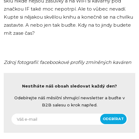
sklu nikde nejsou zásuvky a na WiFi si kavárny pod
značkou IF také moc nepotrpí. Ale to vůbec nevadí.
Kupte si nějakou skvělou knihu a konečně se na chvilku
zastavte. A nebo jen tak buďte. Kdy na to jindy budete
mít zase čas?
Zdroj fotografií: facebookové profily zmíněných kaváren
Nestíháte náš obsah sledovat každý den?
Odebírejte náš měsíční shrnující newsletter a buďte v
B2B salesu o krok napřed.