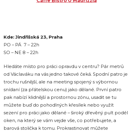
Caffe Bistro U Maurizzia
Kde: Jindřišská 23, Praha
PO – PÁ 7 – 22h
SO – NE 8 – 22h
Hledáte místo pro práci opravdu v centru? Pár metrů
od Václaváku na vás jedno takové čeká. Spodní patro je
trochu rušnější, ale na meeting spojený s výbornou
snídaní (za přátelskou cenu) jako dělané. První patro
pak nabízí klidnější a prostornou zónu, usadit se tu
můžete buď do pohodlných křesílek nebo využít
sezení pro práci jako dělané – široký dřevěný pult podél
oken, na který se vám vejde vše, co potřebujete, a
barová stolička k tomu. Prokrastinovat můžete