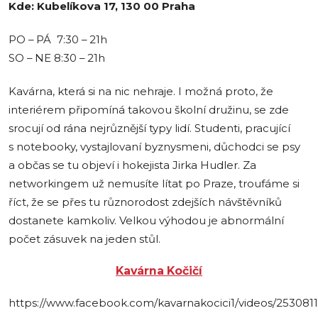
Kde: Kubelíkova 17, 130 00 Praha
PO – PÁ 7:30 – 21h
SO – NE 8:30 – 21h
Kavárna, která si na nic nehraje. I možná proto, že
interiérem připomíná takovou školní družinu, se zde
srocují od rána nejrůznější typy lidí. Studenti, pracující
s notebooky, vystajlovaní byznysmeni, důchodci se psy
a občas se tu objeví i hokejista Jirka Hudler. Za
networkingem už nemusíte lítat po Praze, troufáme si
říct, že se přes tu různorodost zdejších návštěvníků
dostanete kamkoliv. Velkou výhodou je abnormální
počet zásuvek na jeden stůl.
Kavárna Kočičí
https://www.facebook.com/kavarnakocici1/videos/253081