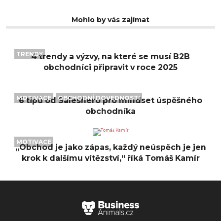
Mohlo by vás zajímat
TRENDY
4 trendy a výzvy, na které se musí B2B
obchodníci připravit v roce 2025
MOTIVACE
OBCHODNÍ DOVEDNOSTI
6 tipů od Saleshero pro mindset úspěšného
obchodníka
MOTIVACE
„Obchod je jako zápas, každý neúspěch je jen
krok k dalšímu vítězství,“ říká Tomáš Kamír