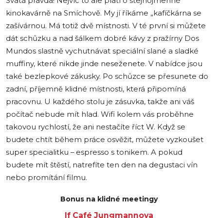
Svatá pravda! Nejvíc to ale platí o stejnojmenné
kinokavárně na Smíchově. My jí říkáme „kafíčkárna se
zašívárnou. Má totiž dvě místnosti. V té první si můžete
dát schůzku a nad šálkem dobré kávy z pražírny Dos
Mundos slastně vychutnávat speciální slané a sladké
muffiny, které nikde jinde neseženete. V nabídce jsou
také bezlepkové zákusky. Po schůzce se přesunete do
zadní, příjemně klidné místnosti, která připomíná
pracovnu. U každého stolu je zásuvka, takže ani váš
počítač nebude mít hlad. Wifi kolem vás proběhne
takovou rychlostí, že ani nestačíte říct W. Když se
budete chtít během práce osvěžit, můžete vyzkoušet
super specialitku – espresso s tonikem. A pokud
budete mít štěstí, natrefíte ten den na degustaci vín
nebo promítání filmu.
Bonus na klidné meetingy
If Café Jungmannova