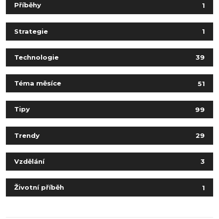
Příběhy
1
Strategie
1
Technologie
39
Téma měsíce
51
Tipy
99
Trendy
29
Vzdělání
3
Životní příběh
1