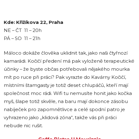
Kde: Křižíkova 22, Praha
NE – ČT 11 – 20h
PÁ – SO 11 – 21h
Máloco dokáže člověka uklidnit tak, jako naši čtyřnozí
kamarádi. Kočičí předení má pak vyloženě terapeutické
účinky – že byste občas potřebovali nějakého mourka
mít po ruce při práci? Pak vyrazte do Kavárny Kočičí,
místními štamgasty je totiž deset chlupáčů, kteří mají
společnost moc rádi. Wifi tu nemusíte honit jako kočka
myš, šlape totiž skvěle, na baru mají dokonce zásobu
nabíječek pro zapomnětlivce a celé spodní patro je
vyhrazeno jako „klidová zóna“, takže vás při práci
nebude nic rušit.