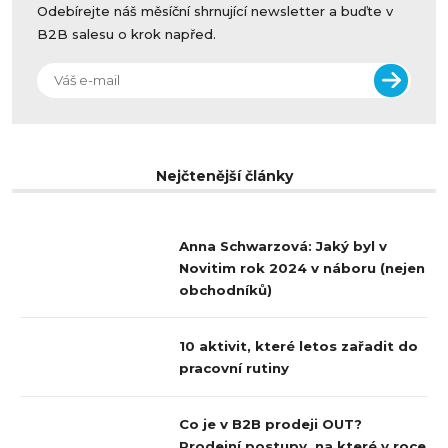
Odebírejte náš měsíční shrnující newsletter a buďte v
B2B salesu o krok napřed.
Nejčtenější články
1
Anna Schwarzová: Jaký byl v
Novitim rok 2024 v náboru (nejen
obchodníků)
2
10 aktivit, které letos zařadit do
pracovní rutiny
3
Co je v B2B prodeji OUT?
Prodejní postupy, na které v roce