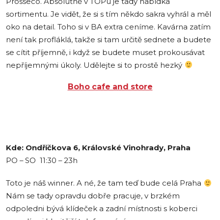
Prosseco. Absolutně v TOPu je tady nabídka
sortimentu. Je vidět, že si s tím někdo sakra vyhrál a měl
oko na detail. Toho si v BA extra ceníme. Kavárna zatím
není tak profláklá, takže si tam určitě sednete a budete
se cítit příjemně, i když se budete muset prokousávat
nepříjemnými úkoly. Udělejte si to prostě hezký
Boho cafe and store
Kde: Ondříčkova 6, Královské Vinohrady, Praha
PO – SO 11:30 – 23h
Toto je náš winner. A né, že tam teď bude celá Praha
Nám se tady opravdu dobře pracuje, v brzkém
odpoledni bývá klídeček a zadní místnosti s koberci