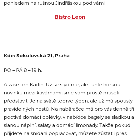
pohledem na rušnou Jindřišskou pod vámi.
Bistro Leon
Kde: Sokolovská 21, Praha
PO – PÁ 8 – 19 h.
A zase ten Karlín. Už se stydíme, ale tuhle horkou
novinku mezi kavárnami jsme vám prostě museli
představit. Je na světě teprve týden, ale už má spousty
pravidelných hostů. Na naběračce má pro vás denně tři
poctivé domácí polévky, v nabídce bagely se sladkou a
slanou náplní, saláty a domácí limonády. Takže pokud
přijdete na snídani popracovat, můžete zůstat i přes