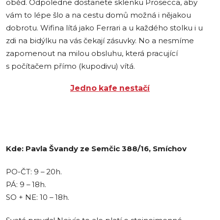
oběd. Odpoledne dostanete sklenku Prosecca, aby
vám to lépe šlo a na cestu domů možná i nějakou
dobrotu. Wifina lítá jako Ferrari a u každého stolku i u
zdi na bidýlku na vás čekají zásuvky. No a nesmíme
zapomenout na milou obsluhu, která pracující
s počítačem přímo (kupodivu) vítá.
Jedno kafe nestačí
Kde: Pavla Švandy ze Semčic 388/16, Smíchov
PO-ČT: 9 – 20h.
PÁ: 9 – 18h.
SO + NE: 10 – 18h.