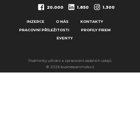
20.000
1.850
1.300
INZERCE
O NÁS
KONTAKTY
PRACOVNÍ PŘÍLEŽITOSTI
PROFILY FIREM
EVENTY
Podmínky užívání a zpracování osobních údajů
© 2026 businessanimals.cz