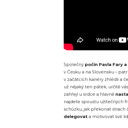
Společný
počin Pavla Fary a
v Česku a na Slovensku – patrně
v začátcích kariéry zhlédli a č
už nějaký ten pátek, určitě vá
zahřejí u srdce a hlavně
nasta
najdete spoustu užitečných fr
schůzku, jak překonat strach
delegovat
a motivovat své lidi