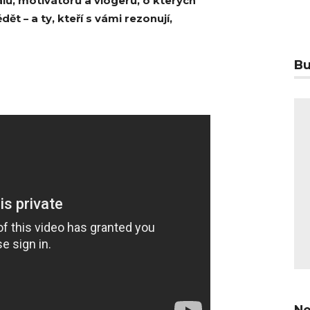
lů, motivátorů a vlogerů, o kterých
t – a ty, kteří s vámi rezonují,
Bu
Ne