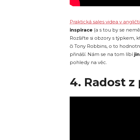
Praktická sales videa v angličt
inspirace
(a s tou by se nemě
Rozšiřte si obzory s týpkem, kt
či Tony Robbins, o to hodnotn
přináší. Nám se na tom líbí
ji
pohledy na věc.
4. Radost z