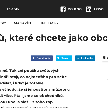
Eventy
20.000
1.850
CKY
MAGAZÍN
LIFEHACKY
, které chcete jako ob
Sl
Facebook
Tweet
LinkedIn
nně. Tak zní poučka světových
ináři ptají, co nejmenšího pro sebe
ělat, i když je totálně
výhodu, že si jej pustíte a můžete u
 CRMko. Ptali jsme se obchodníků,
ouTube, a složili z toho top