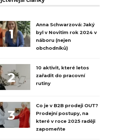
Anna Schwarzová: Jaký
1
byl v Novitim rok 2024 v
náboru (nejen
obchodníků)
10 aktivit, které letos
2
zařadit do pracovní
rutiny
Co je v B2B prodeji OUT?
3
Prodejní postupy, na
které v roce 2025 raději
zapomeňte