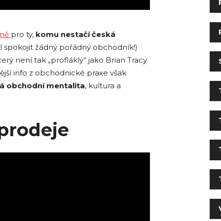
ině
pro ty,
komu nestačí česká
l spokojit žádný pořádný obchodník!)
erý není tak „profláklý“ jako Brian Tracy
ější info z obchodnické praxe však
ná obchodní mentalita
, kultura a
 prodeje