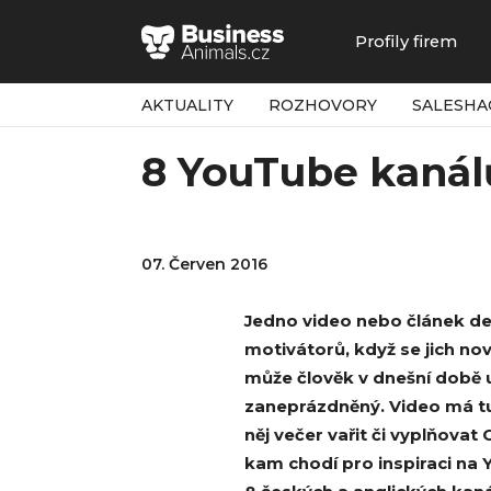
Profily firem
AKTUALITY
ROZHOVORY
SALESHA
8 YouTube kanálů
07. Červen 2016
Jedno video nebo článek de
motivátorů, když se jich nov
může člověk v dnešní době ud
zaneprázdněný. Video má tu 
něj večer vařit či vyplňovat
kam chodí pro inspiraci na Y