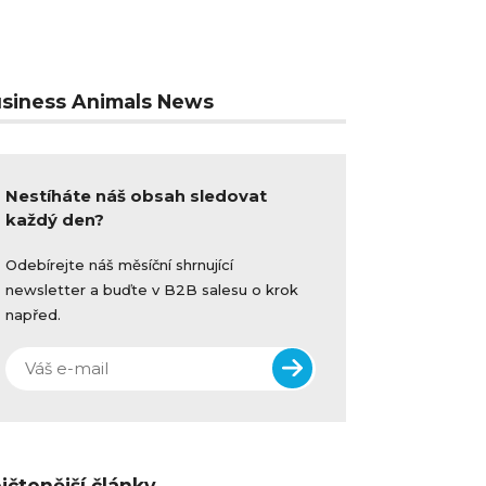
siness Animals News
Nestíháte náš obsah sledovat
každý den?
Odebírejte náš měsíční shrnující
newsletter a buďte v B2B salesu o krok
napřed.
jčtenější články