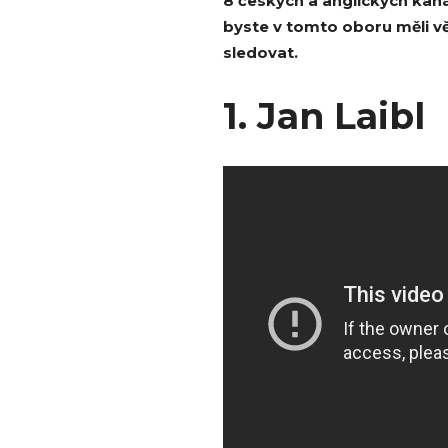
8 českých a anglických kaná
byste v tomto oboru měli vědě
sledovat.
1. Jan Laibl