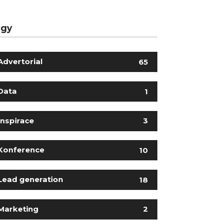
agy
Advertorial
65
Data
1
Inspirace
3
Konference
10
Lead generation
18
Marketing
2