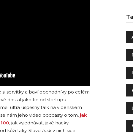
T
 si servítky a baví obchodníky po celém
é dostal jako tip od startupu
že měl ultra úspěšný talk na vídeňském
 se nám jeho video podcasty o tom,
jak
 100
, jak vyjednávat, jaké hacky
od kůži taky. Slovo
fuck
v nich sice