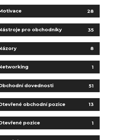
Motivace
28
Nástroje pro obchodníky
35
Názory
8
Networking
1
Obchodní dovednosti
51
Otevřené obchodní pozice
13
Otevřené pozice
1