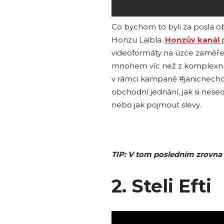
Co bychom to byli za posla o
Honzu Laibla.
Honzův kanál
videoformáty na úzce zaměře
mnohem víc než z komplexníh
v rámci kampaně #janicnechci 
obchodní jednání, jak si ne
nebo jak pojmout slevy.
TIP: V tom posledním zrovna 
2. Steli Efti