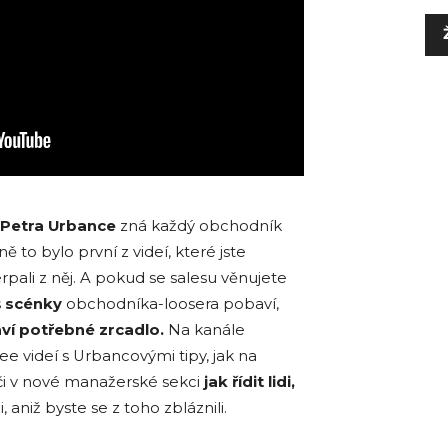
 Petra Urbance
zná každý obchodník
 to bylo první z videí, které jste
erpali z něj. A pokud se salesu věnujete
s
scénky
obchodníka-loosera pobaví,
ví potřebné zrcadlo.
Na kanále
ee videí s Urbancovými tipy, jak na
 či v nové manažerské sekci
jak řídit lidi,
, aniž byste se z toho zbláznili.