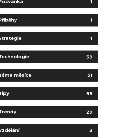
Pozvánka
1
Příběhy
1
Strategie
1
Technologie
39
Téma měsíce
51
Tipy
99
Trendy
29
Vzdělání
3