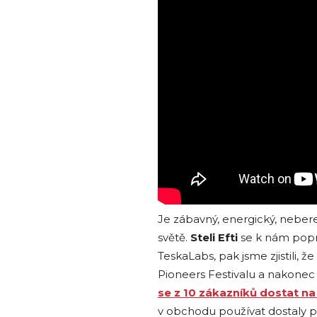
Je zábavný, energický, nebere
světě.
Steli Efti
se k nám poprv
TeskaLabs, pak jsme zjistili, 
Pioneers Festivalu a nakonec
se z 10 zákazníků dostat na
v obchodu používat dostaly p