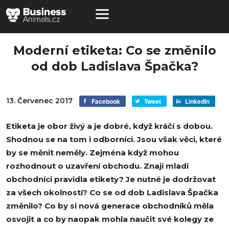
Moderní etiketa: Co se změnilo
od dob Ladislava Špačka?
13. Červenec 2017
Facebook
Tweet
LinkedIn
Etiketa je obor živý a je dobré, když kráčí s dobou.
Shodnou se na tom i odborníci. Jsou však věci, které
by se měnit neměly. Zejména když mohou
rozhodnout o uzavření obchodu. Znají mladí
obchodníci pravidla etikety? Je nutné je dodržovat
za všech okolností? Co se od dob Ladislava Špačka
změnilo? Co by si nová generace obchodníků měla
osvojit a co by naopak mohla naučit své kolegy ze