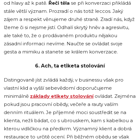
od hlavy až k patě.
Řeči těla
se při konverzaci přikládá
stále větší význam. Prozradí o nás totiž leccos. Jaký
zájem a respekt věnujeme druhé straně. Zradí nás, když
lžeme či si nejsme jistí. Odhalí skrytý hněv a agresivitu,
ale také to, že o prodávaném produktu nějakou
zásadní informaci nevíme. Naučte se ovládat svoje
gesta a mimiku a stanete se králem konverzace.
6. Ach, ta etiketa stolování
Distingovaně jíst zvládá každý, v businessu však pro
vlastní klid a vyšší sebevědomí doporučujeme
minimálně
základy etikety stolování
ovládat. Zejména
pokud jsou pracovní obědy, večeře a rauty vaším
denním rituálem. Je příjemné moci soustředit se na
klienta, nežli bádat, co s ubrouskem, kam s kabelkou a
kterou vidličkou na předkrm. Významný klient a dobrá
restaurace to určitě ocení. Při běžném obědu se však