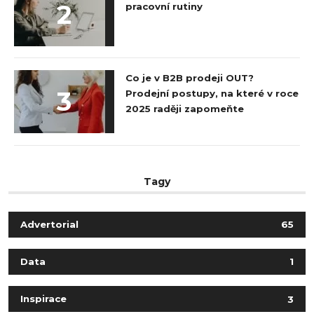
2
pracovní rutiny
Co je v B2B prodeji OUT?
3
Prodejní postupy, na které v roce
2025 raději zapomeňte
Tagy
Advertorial
65
Data
1
Inspirace
3