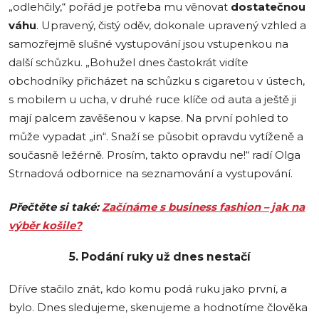
„odlehčily,“ pořád je potřeba mu věnovat
dostatečnou
váhu
. Upravený, čistý oděv, dokonale upravený vzhled a
samozřejmě slušné vystupování jsou vstupenkou na
další schůzku. „Bohužel dnes častokrát vidíte
obchodníky přicházet na schůzku s cigaretou v ústech,
s mobilem u ucha, v druhé ruce klíče od auta a ještě ji
mají palcem zavěšenou v kapse. Na první pohled to
může vypadat „in“. Snaží se působit opravdu vytíženě a
současně ležérně. Prosím, takto opravdu ne!“ radí Olga
Strnadová odbornice na seznamování a vystupování.
Přečtěte si také:
Začínáme s business fashion – jak na
výběr košile?
5. Podání ruky už dnes nestačí
Dříve stačilo znát, kdo komu podá ruku jako první, a
bylo. Dnes sledujeme, skenujeme a hodnotíme člověka