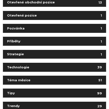
Otevřené obchodní pozice
13
Otevřené pozice
1
Pozvánka
1
Příběhy
1
Strategie
1
Technologie
39
Téma měsíce
51
Tipy
99
Trendy
29