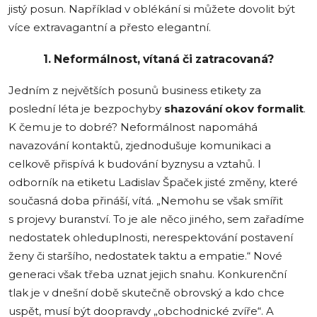
jistý posun. Například v oblékání si můžete dovolit být
více extravagantní a přesto elegantní.
1. Neformálnost, vítaná či zatracovaná?
Jedním z největších posunů business etikety za
poslední léta je bezpochyby
shazování okov formalit
.
K čemu je to dobré? Neformálnost napomáhá
navazování kontaktů, zjednodušuje komunikaci a
celkově přispívá k budování byznysu a vztahů. I
odborník na etiketu Ladislav Špaček jisté změny, které
současná doba přináší, vítá. „Nemohu se však smířit
s projevy buranství. To je ale něco jiného, sem zařadíme
nedostatek ohleduplnosti, nerespektování postavení
ženy či staršího, nedostatek taktu a empatie.“ Nové
generaci však třeba uznat jejich snahu. Konkurenční
tlak je v dnešní době skutečně obrovský a kdo chce
uspět, musí být doopravdy „obchodnické zvíře“. A