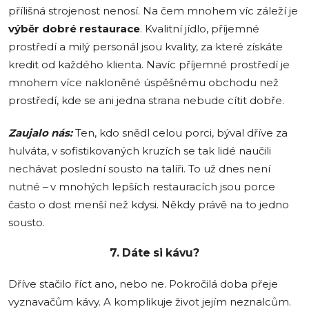
přílišná strojenost nenosí. Na čem mnohem víc záleží je
výběr dobré restaurace
. Kvalitní jídlo, příjemné
prostředí a milý personál jsou kvality, za které získáte
kredit od každého klienta. Navíc příjemné prostředí je
mnohem více nakloněné úspěšnému obchodu než
prostředí, kde se ani jedna strana nebude cítit dobře.
Zaujalo nás:
Ten, kdo snědl celou porci, býval dříve za
hulváta, v sofistikovaných kruzích se tak lidé naučili
nechávat poslední sousto na talíři. To už dnes není
nutné – v mnohých lepších restauracích jsou porce
často o dost menší než kdysi. Někdy právě na to jedno
sousto.
7. Dáte si kávu?
Dříve stačilo říct ano, nebo ne. Pokročilá doba přeje
vyznavačům kávy. A komplikuje život jejím neznalcům.