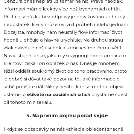
Cenzura dnes neplatí už téměř na nic. Právě naopak,
informací máme leckdy více než bychom jich chtěli.
Přijít na schůzku bez přípravy je považováno za hrubý
nedostatek, který může ovlivnit průběh celého jednání.
Dozajista, mnohdy nám neustálý flow informací život
hodně ulehčuje a hlavně urychluje. Na druhou stranu
však ovlivňuje náš úsudek a sami nevíme, čemu věřit.
Navíc stejně lehce, jako my si vygooglíme informace o
klientovi, získá i on obrázek o nás. Dnes je mnohem
těžší oddělit soukromý život od toho pracovního, proto
je dobré si dávat také pozor na to, jaké informace o
sobě pouštíte dál. Nikdy nevíte, kde se mohou objevit –
ostatně, o
etiketě na sociálních sítích
chystáme spešl
díl tohoto miniseriálu.
4. Na prvním dojmu pořád sejde
I když se požadavky na náš vzhled a oblečení značně