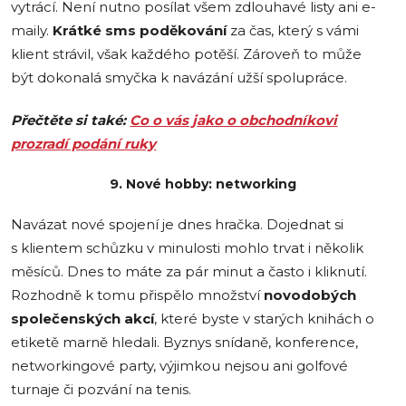
vytrácí. Není nutno posílat všem zdlouhavé listy ani e-
maily.
Krátké sms poděkování
za čas, který s vámi
klient strávil, však každého potěší. Zároveň to může
být dokonalá smyčka k navázání užší spolupráce.
Přečtěte si také:
Co o vás jako o obchodníkovi
prozradí podání ruky
9. Nové hobby: networking
Navázat nové spojení je dnes hračka. Dojednat si
s klientem schůzku v minulosti mohlo trvat i několik
měsíců. Dnes to máte za pár minut a často i kliknutí.
Rozhodně k tomu přispělo množství
novodobých
společenských akcí
, které byste v starých knihách o
etiketě marně hledali. Byznys snídaně, konference,
networkingové party, výjimkou nejsou ani golfové
turnaje či pozvání na tenis.