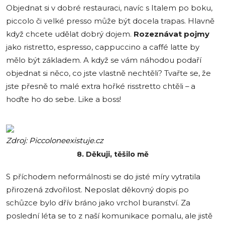
Objednat si v dobré restauraci, navíc s Italem po boku,
piccolo či velké presso může být docela trapas. Hlavně
když chcete udělat dobrý dojem.
Rozeznávat pojmy
jako ristretto, espresso, cappuccino a caffé latte by
mělo být základem. A když se vám náhodou podaří
objednat si něco, co jste vlastně nechtěli? Tvařte se, že
jste přesně to malé extra hořké risstretto chtěli – a
hoďte ho do sebe. Like a boss!
Zdroj: Piccoloneexistuje.cz
8. Děkuji, těšilo mě
S příchodem neformálnosti se do jisté míry vytratila
přirozená zdvořilost. Neposlat děkovný dopis po
schůzce bylo dřív bráno jako vrchol buranství. Za
poslední léta se to z naší komunikace pomalu, ale jistě