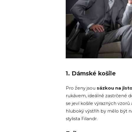
1. Dámské košile
Pro ženy jsou
sázkou
na jist
rukávem, ideálně zastrčené d
se jeví košile výrazných vzorů
hluboký výstřih by mělo být n
stylista Filandr.