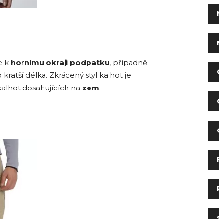
e k
hornímu okraji podpatku
, případně
kratší délka. Zkrácený styl kalhot je
kalhot dosahujících na
zem
.