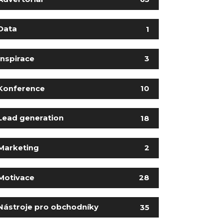
Data
1
Inspirace
3
Konference
10
Lead generation
18
Marketing
2
Motivace
28
Nástroje pro obchodníky
35