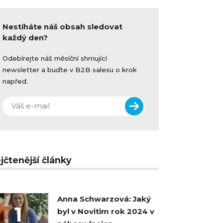
Nestíháte náš obsah sledovat
každý den?
Odebírejte náš měsíční shrnující
newsletter a buďte v B2B salesu o krok
napřed.
jčtenější články
Anna Schwarzová: Jaký
1
byl v Novitim rok 2024 v