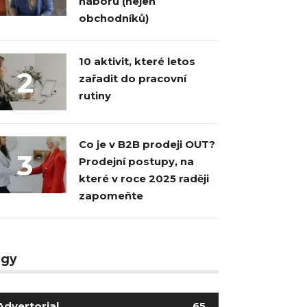
náboru (nejen
obchodníků)
10 aktivit, které letos
2
zařadit do pracovní
rutiny
Co je v B2B prodeji OUT?
3
Prodejní postupy, na
které v roce 2025 raději
zapomeňte
agy
Advertorial
65