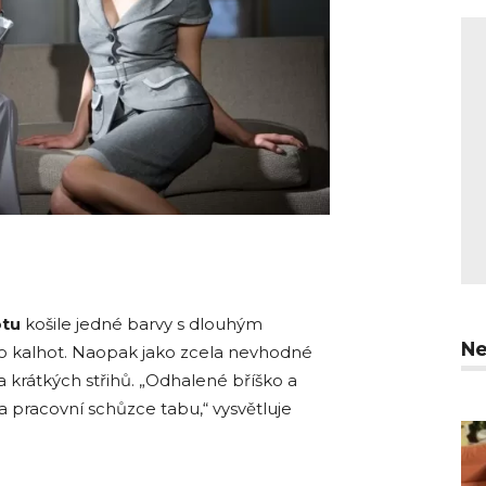
otu
košile jedné barvy s dlouhým
Ne
o kalhot. Naopak jako zcela nevhodné
 a krátkých střihů. „Odhalené bříško a
a pracovní schůzce tabu,“ vysvětluje