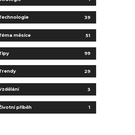
Technologie
39
Téma měsíce
51
Tipy
99
Trendy
29
Vzdělání
3
Životní příběh
1