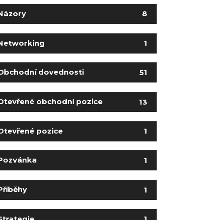
Názory
8
Networking
1
Obchodní dovednosti
51
Otevřené obchodní pozice
13
Otevřené pozice
1
Pozvánka
1
Příběhy
1
Strategie
1