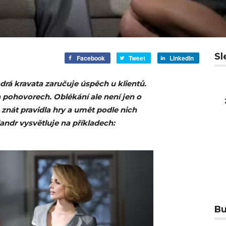
Sl
Facebook
Tweet
LinkedIn
rá kravata zaručuje úspěch u klientů.
 pohovorech. Oblékání ale není jen o
 znát pravidla hry a umět podle nich
landr vysvětluje na příkladech:
Bu