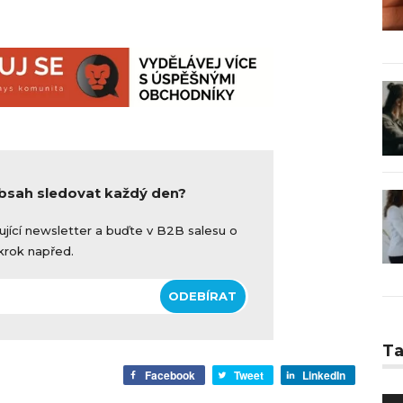
obsah sledovat každý den?
ující newsletter a buďte v B2B salesu o
krok napřed.
T
Facebook
Tweet
LinkedIn