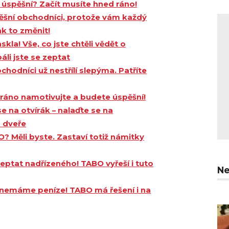
 úspěšní? Začít musíte hned ráno!
pěšní obchodníci, protože vám každý
ak to změnit!
skla! Vše, co jste chtěli vědět o
áli jste se zeptat
chodníci už nestřílí slepýma. Patříte
 ráno namotivujte a budete úspěšní!
e na otvírák – nalaďte se na
m dveře
? Měli byste. Zastaví totiž námitky
eptat nadřízeného! TABO vyřeší i tuto
Ne
ď nemáme peníze! TABO má řešení i na