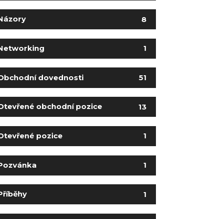
Názory
8
Networking
1
Obchodní dovednosti
51
Otevřené obchodní pozice
13
Otevřené pozice
1
Pozvánka
1
Příběhy
1