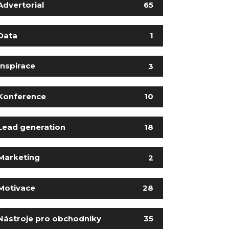
Advertorial
65
Data
1
Inspirace
3
Konference
10
Lead generation
18
Marketing
2
Motivace
28
Nástroje pro obchodníky
35