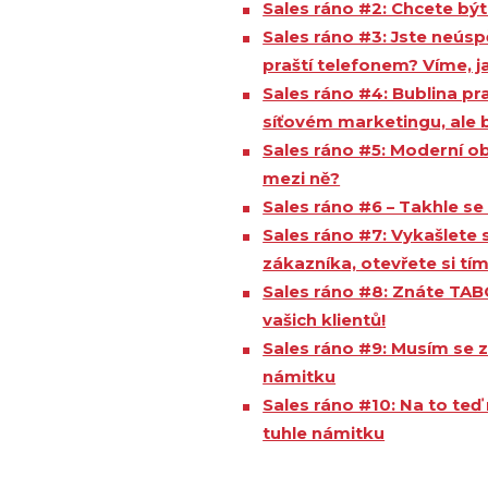
Sales ráno #2: Chcete být
Sales ráno #3: Jste neús
praští telefonem? Víme, j
Sales ráno #4: Bublina pra
síťovém marketingu, ale b
Sales ráno #5: Moderní ob
mezi ně?
Sales ráno #6 – Takhle se
Sales ráno #7: Vykašlete s
zákazníka, otevřete si tí
Sales ráno #8: Znáte TABO
vašich klientů!
Sales ráno #9: Musím se z
námitku
Sales ráno #10: Na to te
tuhle námitku