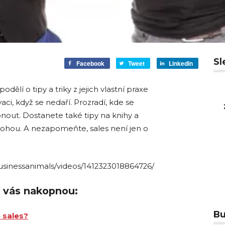
Sl
Facebook
Tweet
LinkedIn
dělí o tipy a triky z jejich vlastní praxe
vaci, když se nedaří. Prozradí, kde se
pnout. Dostanete také tipy na knihy a
mohou. A nezapomeňte, sales není jen o
sinessanimals/videos/1412323018864726/
rá vás nakopnou:
Bu
e sales?