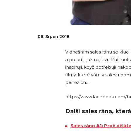
06. Srpen 2018
V dnešním sales ránu se kluci po
a poradí, jak najít vnitřní moti
inspirují, když potřebují nako
filmy, které vám v salesu po
penězích….
https://www.facebook.com/bu
Další sales rána, kte
Sales ráno #1: Proč dělát