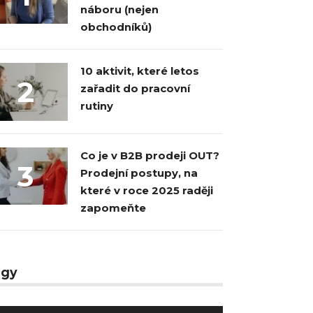
náboru (nejen
obchodníků)
10 aktivit, které letos
2
zařadit do pracovní
rutiny
Co je v B2B prodeji OUT?
3
Prodejní postupy, na
které v roce 2025 raději
zapomeňte
agy