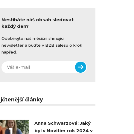
Nestíháte náš obsah sledovat
každý den?
Odebírejte náš měsíční shrnující
newsletter a buďte v B2B salesu o krok
napřed.
jčtenější články
Anna Schwarzová: Jaký
1
byl v Novitim rok 2024 v