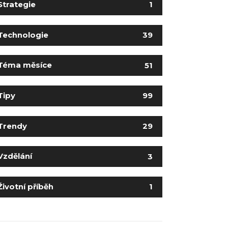
Strategie
1
Technologie
39
Téma měsíce
51
Tipy
99
Trendy
29
Vzdělání
3
Životní příběh
1