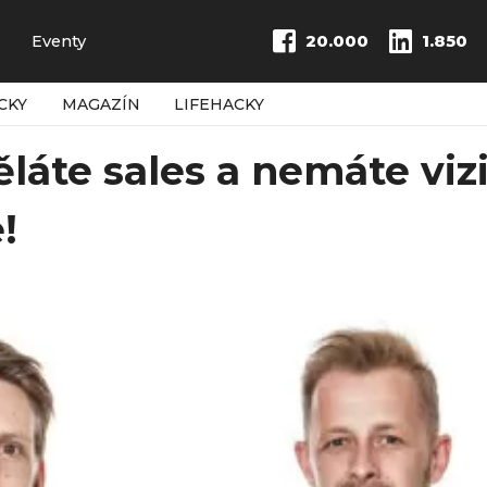
Eventy
20.000
1.850
CKY
MAGAZÍN
LIFEHACKY
ěláte sales a nemáte viz
!