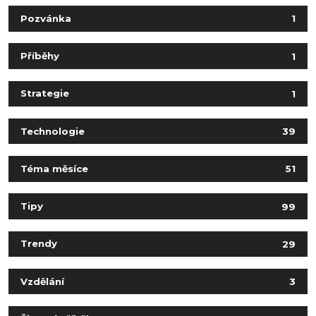
Pozvánka
1
Příběhy
1
Strategie
1
Technologie
39
Téma měsíce
51
Tipy
99
Trendy
29
Vzdělání
3