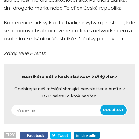
společností Kofola ČeskoSlovensko, Partners Banka,
dm drogerie markt nebo Teleflex Česká republika.
Konference Lidský kapitál tradičně vytváří prostředí, kde
se odborný obsah přirozeně prolíná s networkingem a
osobními setkáními účastníků s řečníky po celý den.
Zdroj: Blue Events
Nestíháte náš obsah sledovat každý den?
Odebírejte náš měsíční shrnující newsletter a buďte v
B2B salesu o krok napřed.
TIPY
Facebook
Tweet
LinkedIn