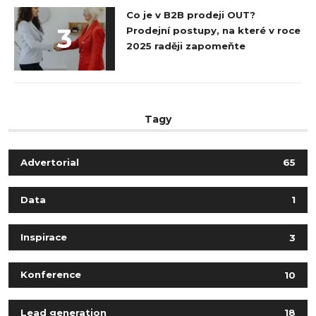
Co je v B2B prodeji OUT?
3
Prodejní postupy, na které v roce
2025 raději zapomeňte
Tagy
Advertorial
65
Data
1
Inspirace
3
Konference
10
Lead generation
18