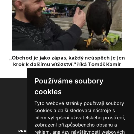
„Obchod je jako zápas, každý neúspěch je jen
krok k dalšímu vítězství,“ říká Tomáš Kamír
Používáme soubory
cookies
Tyto webové stránky používají soubory
20.000
1.850
1.300
cookies a další sledovací nástroje s
cílem vylepšení uživatelského prostředí,
INZERCE
O NÁS
KONTAKTY
zobrazení přizpůsobeného obsahu a
reklam, analýzy návštěvnosti webových
PRACOVNÍ PŘÍLEŽITOSTI
PROFILY FIREM