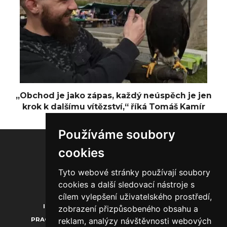
„Obchod je jako zápas, každý neúspěch je jen
krok k dalšímu vítězství,“ říká Tomáš Kamír
Používáme soubory
cookies
Tyto webové stránky používají soubory
20.000
1.850
1.300
cookies a další sledovací nástroje s
cílem vylepšení uživatelského prostředí,
INZERCE
O NÁS
KONTAKTY
zobrazení přizpůsobeného obsahu a
reklam, analýzy návštěvnosti webových
PRACOVNÍ PŘÍLEŽITOSTI
PROFILY FIREM