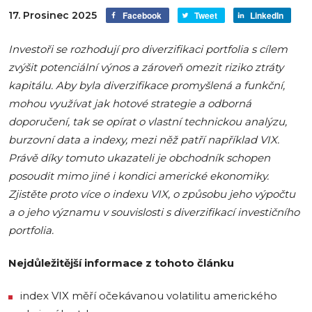
17. Prosinec 2025
Facebook
Tweet
LinkedIn
Investoři se rozhodují pro diverzifikaci portfolia s cílem
zvýšit potenciální výnos a zároveň omezit riziko ztráty
kapitálu. Aby byla diverzifikace promyšlená a funkční,
mohou využívat jak hotové strategie a odborná
doporučení, tak se opírat o vlastní technickou analýzu,
burzovní data a indexy, mezi něž patří například VIX.
Právě díky tomuto ukazateli je obchodník schopen
posoudit mimo jiné i kondici americké ekonomiky.
Zjistěte proto více o indexu VIX, o způsobu jeho výpočtu
a o jeho významu v souvislosti s diverzifikací investičního
portfolia.
Nejdůležitější informace z tohoto článku
index VIX měří očekávanou volatilitu amerického