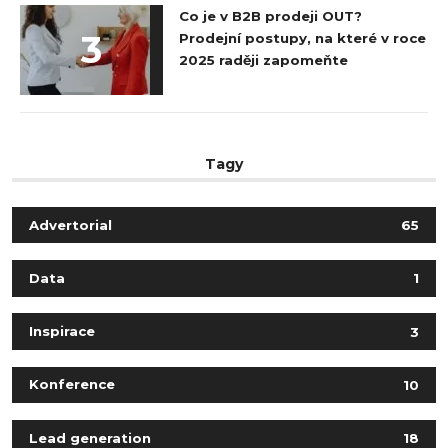
Co je v B2B prodeji OUT?
3
Prodejní postupy, na které v roce
2025 raději zapomeňte
Tagy
Advertorial
65
Data
1
Inspirace
3
Konference
10
Lead generation
18