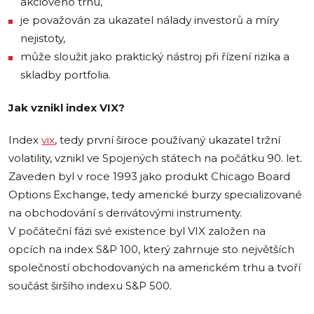
akciového trhu,
je považován za ukazatel nálady investorů a míry
nejistoty,
může sloužit jako praktický nástroj při řízení rizika a
skladby portfolia.
Jak vznikl index VIX?
Index
vix
, tedy první široce používaný ukazatel tržní
volatility, vznikl ve Spojených státech na počátku 90. let.
Zaveden byl v roce 1993 jako produkt Chicago Board
Options Exchange, tedy americké burzy specializované
na obchodování s derivátovými instrumenty.
V počáteční fázi své existence byl VIX založen na
opcích na index S&P 100, který zahrnuje sto největších
společností obchodovaných na americkém trhu a tvoří
součást širšího indexu S&P 500.