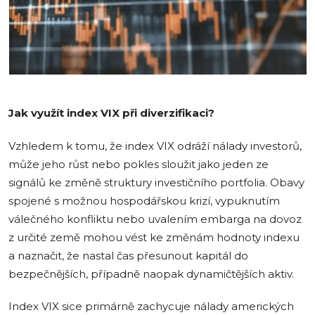
Jak využít index VIX při diverzifikaci?
Vzhledem k tomu, že index VIX odráží nálady investorů,
může jeho růst nebo pokles sloužit jako jeden ze
signálů ke změně struktury investičního portfolia. Obavy
spojené s možnou hospodářskou krizí, vypuknutím
válečného konfliktu nebo uvalením embarga na dovoz
z určité země mohou vést ke změnám hodnoty indexu
a naznačit, že nastal čas přesunout kapitál do
bezpečnějších, případně naopak dynamičtějších aktiv.
Index VIX sice primárně zachycuje nálady amerických