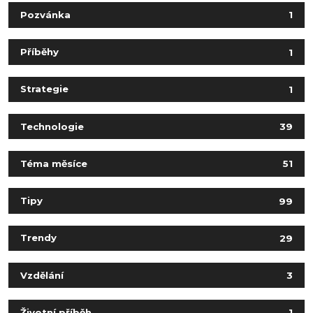
Pozvánka
1
Příběhy
1
Strategie
1
Technologie
39
Téma měsíce
51
Tipy
99
Trendy
29
Vzdělání
3
Životní příběh
1