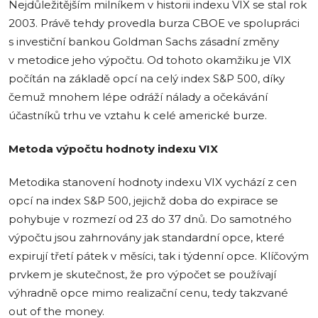
Nejdůležitějším milníkem v historii indexu VIX se stal rok
2003. Právě tehdy provedla burza CBOE ve spolupráci
s investiční bankou Goldman Sachs zásadní změny
v metodice jeho výpočtu. Od tohoto okamžiku je VIX
počítán na základě opcí na celý index S&P 500, díky
čemuž mnohem lépe odráží nálady a očekávání
účastníků trhu ve vztahu k celé americké burze.
Metoda výpočtu hodnoty indexu VIX
Metodika stanovení hodnoty indexu VIX vychází z cen
opcí na index S&P 500, jejichž doba do expirace se
pohybuje v rozmezí od 23 do 37 dnů. Do samotného
výpočtu jsou zahrnovány jak standardní opce, které
expirují třetí pátek v měsíci, tak i týdenní opce. Klíčovým
prvkem je skutečnost, že pro výpočet se používají
výhradně opce mimo realizační cenu, tedy takzvané
out of the money.