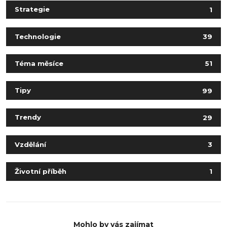
Strategie
1
Technologie
39
Téma měsíce
51
Tipy
99
Trendy
29
Vzdělání
3
Životní příběh
1
Mohlo by vás zajímat