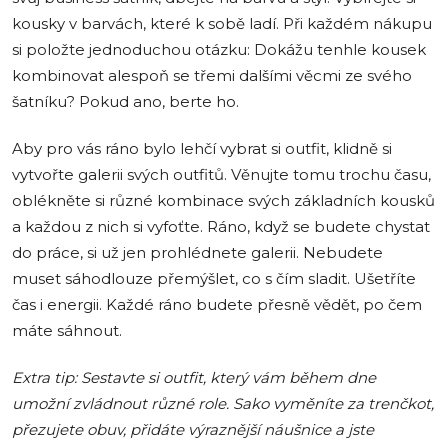
kousky v barvách, které k sobě ladí. Při každém nákupu
si položte jednoduchou otázku: Dokážu tenhle kousek
kombinovat alespoň se třemi dalšími věcmi ze svého
šatníku? Pokud ano, berte ho.
Aby pro vás ráno bylo lehčí vybrat si outfit, klidně si
vytvořte galerii svých outfitů. Věnujte tomu trochu času,
oblékněte si různé kombinace svých základních kousků
a každou z nich si vyfoťte. Ráno, když se budete chystat
do práce, si už jen prohlédnete galerii. Nebudete
muset sáhodlouze přemýšlet, co s čím sladit. Ušetříte
čas i energii. Každé ráno budete přesně vědět, po čem
máte sáhnout.
Extra tip: Sestavte si outfit, který vám během dne
umožní zvládnout různé role. Sako vyměníte za trenčkot,
přezujete obuv, přidáte výraznější náušnice a jste