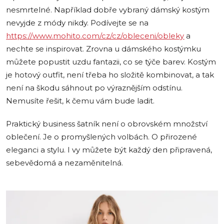
nesmrtelné. Například dobře vybraný dámský kostým
nevyjde z módy nikdy. Podívejte se na
https://www.mohito.com/cz/cz/obleceni/obleky
a
nechte se inspirovat. Zrovna u dámského kostýmku
můžete popustit uzdu fantazii, co se týče barev. Kostým
je hotový outfit, není třeba ho složitě kombinovat, a tak
není na škodu sáhnout po výraznějším odstínu.
Nemusíte řešit, k čemu vám bude ladit.
Praktický business šatník není o obrovském množství
oblečení. Je o promyšlených volbách. O přirozené
eleganci a stylu. I vy můžete být každý den připravená,
sebevědomá a nezaměnitelná.