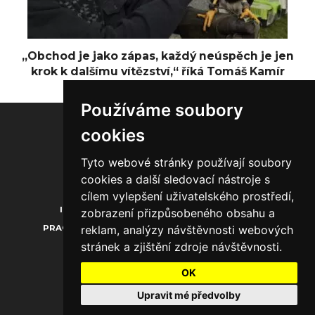
„Obchod je jako zápas, každý neúspěch je jen
krok k dalšímu vítězství,“ říká Tomáš Kamír
Používáme soubory
cookies
Tyto webové stránky používají soubory
20.000
1.850
1.300
cookies a další sledovací nástroje s
cílem vylepšení uživatelského prostředí,
INZERCE
O NÁS
KONTAKTY
zobrazení přizpůsobeného obsahu a
reklam, analýzy návštěvnosti webových
PRACOVNÍ PŘÍLEŽITOSTI
PROFILY FIREM
stránek a zjištění zdroje návštěvnosti.
EVENTY
OK
Upravit mé předvolby
Podmínky užívání a zpracování osobních údajů
© 2026 businessanimals.cz