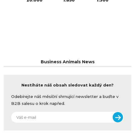
20.000
1.850
1.300
Business Animals News
Nestíháte náš obsah sledovat každý den?
Odebírejte náš měsíční shrnující newsletter a buďte v
B2B salesu o krok napřed.