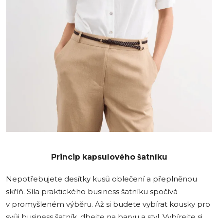
Princip kapsulového šatníku
Nepotřebujete desítky kusů oblečení a přeplněnou
skříň. Síla praktického business šatníku spočívá
v promyšleném výběru. Až si budete vybírat kousky pro
svůj business šatník, dbejte na barvu a styl. Vybírejte si