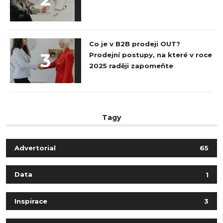
Co je v B2B prodeji OUT?
3
Prodejní postupy, na které v roce
2025 raději zapomeňte
Tagy
Advertorial
65
Data
1
Inspirace
3