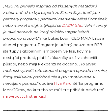
„M2G mi přineslo inspiraci od zkušených matadorů
z oboru, ať už to byli experti ze Simon Says, kteří jsou
partnery programu, perfektní markeťák Miloš Formánek,
nebo market insights týkající se
DACH trhu
. Velmi cenný
je také network, na který dokážou organizátoři
programu propojit,“
říká Lukáš Loun, CEO MAIA Labs a
alumni programu. Program je určený pouze pro B2B
startupy s globálními ambicemi ve fázi, kdy mají
existující produkt, platící zákazníky a už v zahraničí
působí, nebo mají k expanzi nakročeno.
„To utváří
možnost vytvořit této skupině program opravdu na míru,
firmy sdílí velmi podobné cíle a jsou motivované si
navzájem pomoci,“
dodává
Riva Karo
, šéfka programu
Ment2Grow, do kterého se můžete přihlásit právě teď
na webových stránkách.