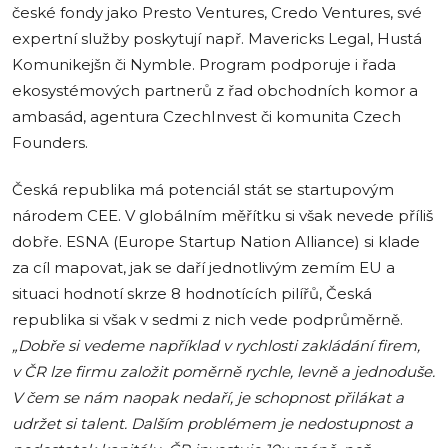
české fondy jako Presto Ventures, Credo Ventures, své
expertní služby poskytují např. Mavericks Legal, Hustá
Komunikejšn či Nymble. Program podporuje i řada
ekosystémových partnerů z řad obchodních komor a
ambasád, agentura CzechInvest či komunita Czech
Founders.
Česká republika má potenciál stát se startupovým
národem CEE. V globálním měřítku si však nevede příliš
dobře. ESNA (Europe Startup Nation Alliance) si klade
za cíl mapovat, jak se daří jednotlivým zemím EU a
situaci hodnotí skrze 8 hodnotících pilířů, Česká
republika si však v sedmi z nich vede podprůměrně.
„Dobře si vedeme například v rychlosti zakládání firem,
v ČR lze firmu založit poměrně rychle, levně a jednoduše.
V čem se nám naopak nedaří, je schopnost přilákat a
udržet si talent. Dalším problémem je nedostupnost a