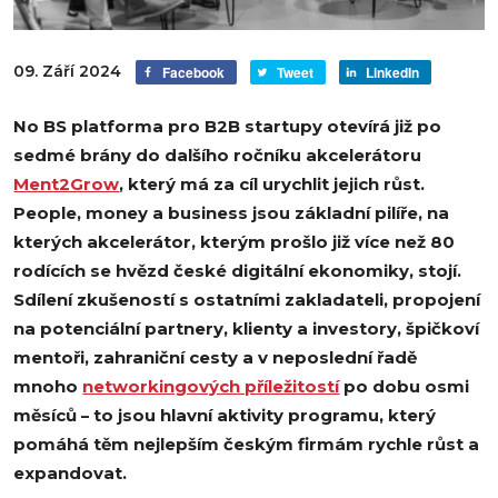
09. Září 2024
Facebook
Tweet
LinkedIn
No BS platforma pro B2B startupy otevírá již po
sedmé brány do dalšího ročníku akcelerátoru
Ment2Grow
, který má za cíl urychlit jejich růst.
People, money a business jsou základní pilíře, na
kterých akcelerátor, kterým prošlo již více než 80
rodících se hvězd české digitální ekonomiky, stojí.
Sdílení zkušeností s ostatními zakladateli, propojení
na potenciální partnery, klienty a investory, špičkoví
mentoři, zahraniční cesty a v neposlední řadě
mnoho
networkingových příležitostí
po dobu osmi
měsíců – to jsou hlavní aktivity programu, který
pomáhá těm nejlepším českým firmám rychle růst a
expandovat.