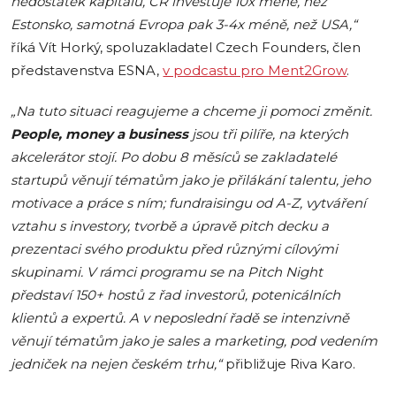
nedostatek kapitálu, ČR investuje 10x méně, než
Estonsko, samotná Evropa pak 3-4x méně, než USA,“
říká Vít Horký, spoluzakladatel Czech Founders, člen
představenstva ESNA,
v podcastu pro Ment2Grow
.
„Na tuto situaci reagujeme a chceme ji pomoci změnit.
People, money a business
jsou tři pilíře, na kterých
akcelerátor stojí. Po dobu 8 měsíců se zakladatelé
startupů věnují tématům jako je přilákání talentu, jeho
motivace a práce s ním; fundraisingu od A-Z, vytváření
vztahu s investory, tvorbě a úpravě pitch decku a
prezentaci svého produktu před různými cílovými
skupinami. V rámci programu se na Pitch Night
představí 150+ hostů z řad investorů, potenicálních
klientů a expertů. A v neposlední řadě se intenzivně
věnují tématům jako je sales a marketing, pod vedením
jedniček na nejen českém trhu,“
přibližuje Riva Karo.