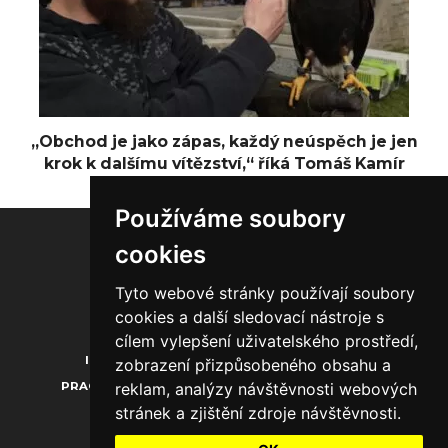
„Obchod je jako zápas, každý neúspěch je jen
krok k dalšímu vítězství,“ říká Tomáš Kamír
Používáme soubory
cookies
Tyto webové stránky používají soubory
20.000
1.850
1.300
cookies a další sledovací nástroje s
cílem vylepšení uživatelského prostředí,
INZERCE
O NÁS
KONTAKTY
zobrazení přizpůsobeného obsahu a
reklam, analýzy návštěvnosti webových
PRACOVNÍ PŘÍLEŽITOSTI
PROFILY FIREM
stránek a zjištění zdroje návštěvnosti.
EVENTY