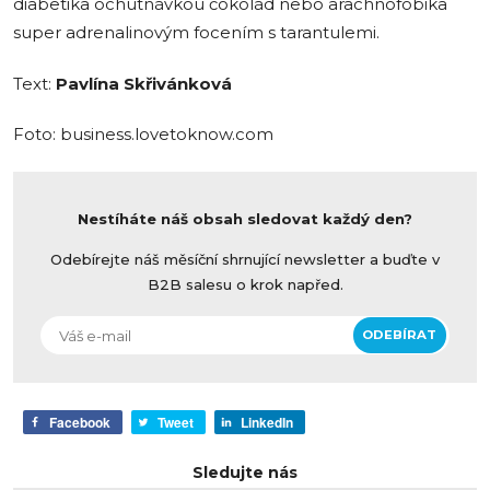
diabetika ochutnávkou čokolád nebo arachnofobika
super adrenalinovým focením s tarantulemi.
Text:
Pavlína Skřivánková
Foto: business.lovetoknow.com
Nestíháte náš obsah sledovat každý den?
Odebírejte náš měsíční shrnující newsletter a buďte v
B2B salesu o krok napřed.
Facebook
Tweet
LinkedIn
Sledujte nás