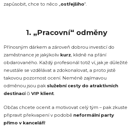
zapůsobit, chce to něco „
ostřejšího
“.
1. „Pracovní“ odměny
Přínosným dárkem a zároveň dobrou investicí do
zaměstnance je jakýkoliv
kurz
, klidně na přání
obdarovaného. Každý profesionál totiž ví, jak je důležité
neustále se vzdělávat a zdokonalovat, a proto jistě
takovou pozornost ocení. Neméně zajímavou
odměnou jsou pak
služební cesty do atraktivních
destinací
či
VIP klient
.
Občas chcete ocenit a motivovat celý tým – pak zkuste
připravit překvapení v podobě
neformální party
přímo v kanceláři
!