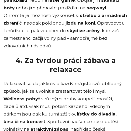
paintballu
nebo na
laser game
. Obujte jim
skákací
boty
nebo jim připravte projížďku na
segwayi
.
Ohromte je možností vyzkoušet si
střelbu z armádních
zbraní
či naopak poklidnou
jízdu na koni
. Opravdovou
lahůdkou je pak voucher do
skydive arény
, kde vaši
zaměstnanci zažijí volný pád – samozřejmě bez
zdravotních následků.
4. Za tvrdou práci zábava a
relaxace
Relaxovat se dá jakkoliv a každý má jistě svůj oblíbený
způsob, jak se uvolnit a zrestartovat tělo i mysl.
Wellness pobyt
s různými druhy koupelí, masáží,
zábalů atd. však musí potěšit každého. Vděčným
dárkem jsou pak kulturní zážitky,
lístky do divadla,
kina či na koncert
. Sportovní nadšence zase potěší
volňásky na
atraktivní zápas
, například české