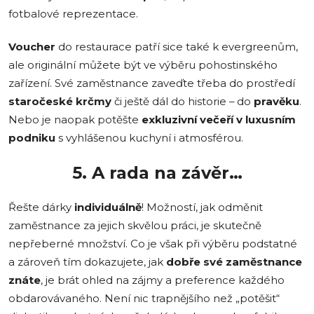
fotbalové reprezentace.
Voucher
do restaurace patří sice také k evergreenům,
ale originální můžete být ve výběru pohostinského
zařízení. Své zaměstnance zaveďte třeba do prostředí
staročeské krčmy
či ještě dál do historie – do
pravěku
.
Nebo je naopak potěšte
exkluzivní večeří v luxusním
podniku
s vyhlášenou kuchyní i atmosférou.
5. A rada na závěr…
Řešte dárky
individuálně
! Možností, jak odměnit
zaměstnance za jejich skvělou práci, je skutečně
nepřeberné množství. Co je však při výběru podstatné
a zároveň tím dokazujete, jak
dobře své zaměstnance
znáte
, je brát ohled na zájmy a preference každého
obdarovávaného. Není nic trapnějšího než „potěšit“