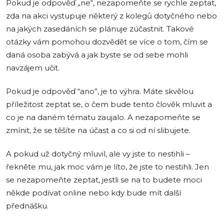
Pokud je odpověď „ne“, nezapomeňte se rychle zeptat,
zda na akci vystupuje některý z kolegů dotyčného nebo
na jakých zasedáních se plánuje zúčastnit. Takové
otázky vám pomohou dozvědět se více o tom, čím se
daná osoba zabývá a jak byste se od sebe mohli
navzájem učit.
Pokud je odpověď “ano”, je to výhra. Máte skvělou
příležitost zeptat se, o čem bude tento člověk mluvit a
co je na daném tématu zaujalo. A nezapomeňte se
zmínit, že se těšíte na účast a co si od ní slibujete.
A pokud už dotyčný mluvil, ale vy jste to nestihli –
řekněte mu, jak moc vám je líto, že jste to nestihli. Jen
se nezapomeňte zeptat, jestli se na to budete moci
někde podívat online nebo kdy bude mít další
přednášku.