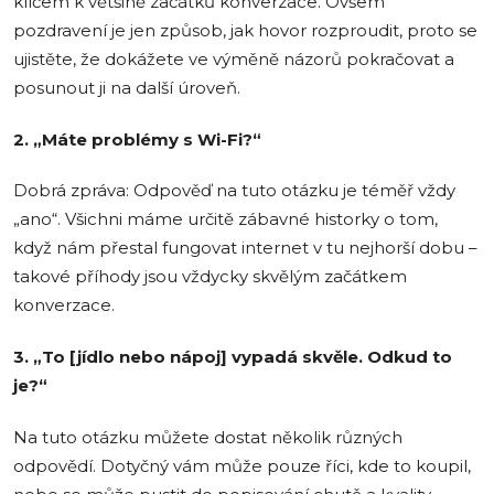
klíčem k většině začátků konverzace. Ovšem
pozdravení je jen způsob, jak hovor rozproudit, proto se
ujistěte, že dokážete ve výměně názorů pokračovat a
posunout ji na další úroveň.
2. „Máte problémy s Wi-Fi?“
Dobrá zpráva: Odpověď na tuto otázku je téměř vždy
„ano“. Všichni máme určitě zábavné historky o tom,
když nám přestal fungovat internet v tu nejhorší dobu –
takové příhody jsou vždycky skvělým začátkem
konverzace.
3. „To [jídlo nebo nápoj] vypadá skvěle. Odkud to
je?“
Na tuto otázku můžete dostat několik různých
odpovědí. Dotyčný vám může pouze říci, kde to koupil,