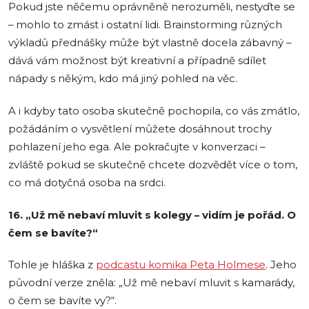
Pokud jste něčemu oprávněně nerozuměli, nestyďte se
– mohlo to zmást i ostatní lidi. Brainstorming různých
výkladů přednášky může být vlastně docela zábavný –
dává vám možnost být kreativní a případně sdílet
nápady s někým, kdo má jiný pohled na věc.
A i kdyby tato osoba skutečně pochopila, co vás zmátlo,
požádáním o vysvětlení můžete dosáhnout trochy
pohlazení jeho ega. Ale pokračujte v konverzaci –
zvláště pokud se skutečně chcete dozvědět více o tom,
co má dotyčná osoba na srdci.
16. „Už mě nebaví mluvit s kolegy – vidím je pořád. O
čem se bavíte?“
Tohle je hláška z
podcastu komika Peta Holmese
. Jeho
původní verze zněla: „Už mě nebaví mluvit s kamarády,
o čem se bavíte vy?“.