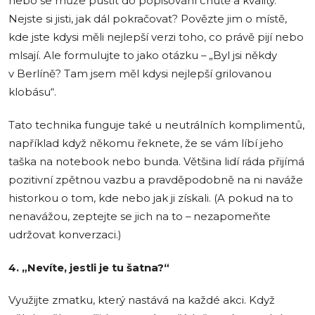
nebo se může pustit do popisování chutě a kvality.
Nejste si jisti, jak dál pokračovat? Povězte jim o místě,
kde jste kdysi měli nejlepší verzi toho, co právě pijí nebo
mlsají. Ale formulujte to jako otázku – „Byl jsi někdy
v Berlíně? Tam jsem měl kdysi nejlepší grilovanou
klobásu“.
Tato technika funguje také u neutrálních komplimentů,
například když někomu řeknete, že se vám líbí jeho
taška na notebook nebo bunda. Většina lidí ráda přijímá
pozitivní zpětnou vazbu a pravděpodobně na ni naváže
historkou o tom, kde nebo jak ji získali. (A pokud na to
nenavážou, zeptejte se jich na to – nezapomeňte
udržovat konverzaci.)
4. „Nevíte, jestli je tu šatna?“
Využijte zmatku, který nastává na každé akci. Když