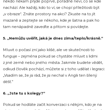
někdo někam přijde poprvé, pořádně neví, co se kde
nachází. Ale každý, kdo to ví, se chopí příležitosti být
„v obraze“. Znáte prostory na akci? Zkuste na to jít
mazaně a zeptejte se někoho, kde je šatna a pak ho
tam nenápadně zaveďte a přitom si povídejte.
5. „Nemůžu uvěřit, jaká je dnes zima/teplo/krásně.“
Mluvit o počasí zní jako klišé, ale ve skutečnosti to
funguje – zejména pokud se chystáte mluvit s lidmi
z jiné země nebo jiného města. Jakmile budete vědět,
odkud člověk pochází, můžete si z toho udělat i legraci:
„Vsadím se, že jsi rád, že jsi nechal v Anglii ten šílený
déšť.”
6. „Jste tu s kolegy?“
Pokud se hodláte začít konverzaci s někým, kdo je na