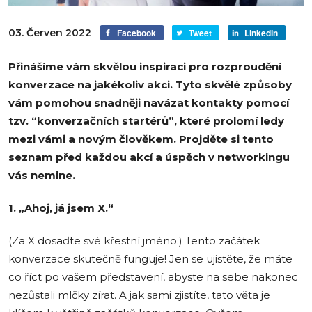
03. Červen 2022
Facebook
Tweet
LinkedIn
Přinášíme vám skvělou inspiraci pro rozproudění
konverzace na jakékoliv akci. Tyto skvělé způsoby
vám pomohou snadněji navázat kontakty pomocí
tzv. “konverzačních startérů”, které prolomí ledy
mezi vámi a novým člověkem. Projděte si tento
seznam před každou akcí a úspěch v networkingu
vás nemine.
1. „Ahoj, já jsem X.“
(Za X dosaďte své křestní jméno.) Tento začátek
konverzace skutečně funguje! Jen se ujistěte, že máte
co říct po vašem představení, abyste na sebe nakonec
nezůstali mlčky zírat. A jak sami zjistíte, tato věta je