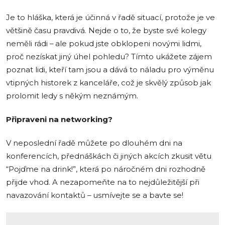
Je to hláška, která je účinná v řadě situací, protože je ve
většině času pravdivá. Nejde o to, že byste své kolegy
neměli rádi – ale pokud jste obklopeni novými lidmi,
proč nezískat jiný úhel pohledu? Tímto ukážete zájem
poznat lidi, kteří tam jsou a dává to náladu pro výměnu
vtipných historek z kanceláře, což je skvělý způsob jak
prolomit ledy s někým neznámým.
Připraveni na networking?
V neposlední řadě můžete po dlouhém dni na
konferencích, přednáškách či jiných akcích zkusit větu
“Pojďme na drink!”, která po náročném dni rozhodně
přijde vhod. A nezapomeňte na to nejdůležitější při
navazování kontaktů – usmívejte se a bavte se!