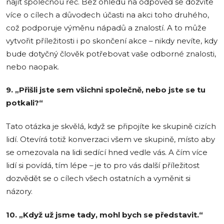
najít společnou řeč. Bez ohledu na odpověď se dozvíte
více o cílech a důvodech účasti na akci toho druhého,
což podporuje výměnu nápadů a znalostí. A to může
vytvořit příležitosti i po skončení akce – nikdy nevíte, kdy
bude dotyčný člověk potřebovat vaše odborné znalosti,
nebo naopak.
9. „Přišli jste sem všichni společně, nebo jste se tu
potkali?“
Tato otázka je skvělá, když se připojíte ke skupině cizích
lidí. Otevírá totiž konverzaci všem ve skupině, místo aby
se omezovala na lidi sedící hned vedle vás. A čím více
lidí si povídá, tím lépe – je to pro vás další příležitost
dozvědět se o cílech všech ostatních a vyměnit si
názory.
10. „Když už jsme tady, mohl bych se představit.“