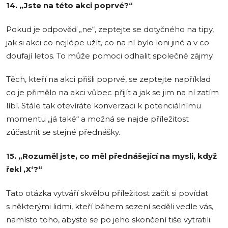
14. „Jste na této akci poprvé?“
Pokud je odpověď „ne“, zeptejte se dotyčného na tipy,
jak si akci co nejlépe užít, co na ní bylo loni jiné a v co
doufají letos. To může pomoci odhalit společné zájmy.
Těch, kteří na akci přišli poprvé, se zeptejte například
co je přimělo na akci vůbec přijít a jak se jim na ní zatím
líbí. Stále tak otevíráte konverzaci k potenciálnímu
momentu „já také“ a možná se najde příležitost
zúčastnit se stejné přednášky.
15. „Rozuměl jste, co měl přednášející na mysli, když
řekl ‚X‘?“
Tato otázka vytváří skvělou příležitost začít si povídat
s některými lidmi, kteří během sezení seděli vedle vás,
namísto toho, abyste se po jeho skončení tiše vytratili.