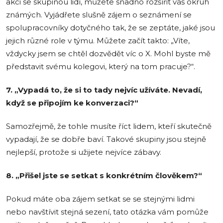
akci se skupinou lidí, můžete snadno rozšířit váš okruh
známých. Vyjádřete slušně zájem o seznámení se
spolupracovníky dotyčného tak, že se zeptáte, jaké jsou
jejich různé role v týmu. Můžete začít takto: „Víte,
vždycky jsem se chtěl dozvědět víc o X. Mohl byste mě
představit svému kolegovi, který na tom pracuje?“.
7. „Vypadá to, že si to tady nejvíc užíváte. Nevadí,
když se připojím ke konverzaci?“
Samozřejmě, že tohle musíte říct lidem, kteří skutečně
vypadají, že se dobře baví. Takové skupiny jsou stejně
nejlepší, protože si užijete nejvíce zábavy.
8. „Přišel jste se setkat s konkrétním člověkem?“
Pokud máte oba zájem setkat se se stejnými lidmi
nebo navštívit stejná sezení, tato otázka vám pomůže