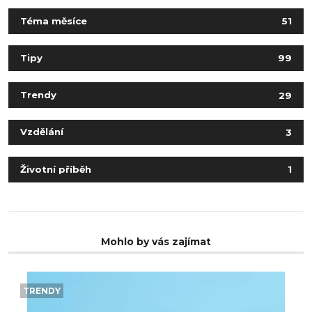
Téma měsíce
51
Tipy
99
Trendy
29
Vzdělání
3
Životní příběh
1
Mohlo by vás zajímat
TRENDY