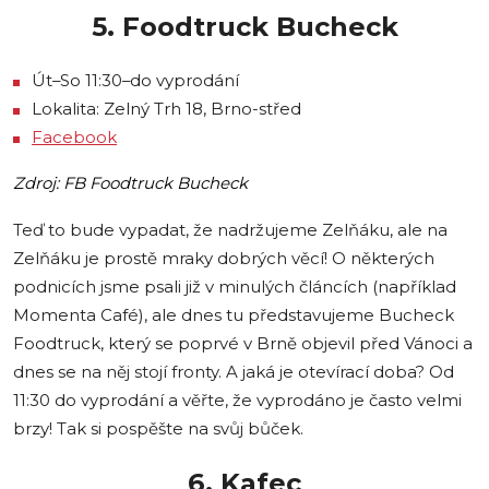
5. Foodtruck Bucheck
Út–So 11:30–do vyprodání
Lokalita: Zelný Trh 18, Brno-střed
Facebook
Zdroj: FB Foodtruck Bucheck
Teď to bude vypadat, že nadržujeme Zelňáku, ale na
Zelňáku je prostě mraky dobrých věcí! O některých
podnicích jsme psali již v minulých článcích (například
Momenta Café), ale dnes tu představujeme Bucheck
Foodtruck, který se poprvé v Brně objevil před Vánoci a
dnes se na něj stojí fronty. A jaká je otevírací doba? Od
11:30 do vyprodání a věřte, že vyprodáno je často velmi
brzy! Tak si pospěšte na svůj bůček.
6. Kafec