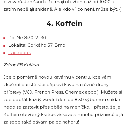
pivovarů. Jen škoda, že mají otevřeno až od 10:00 a
zatím nedělají snídaně. Ale kdo ví, co není, může být.:-)
4. Koffein
Po–Ne 8:30–21:30
Lokalita: Gorkého 37, Brno
Facebook
Zdroj: FB Koffein
Jde o poměrně novou kavárnu v centru, kde vám
zkušení baristé rádi připraví kávu na různé druhy
přípravy (V60, French Press, Chemex apod.). Můžete si
zde dopřát každý všední den od 8:30 výbornou snídani,
nebo se zastavit přes oběd na meníčko. I přesto, že je
Koffein otevřený krátce, získává si mnoho příznivců a já
za sebe také dávám palec nahoru!