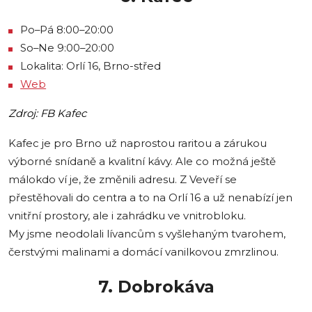
Po–Pá 8:00–20:00
So–Ne 9:00–20:00
Lokalita: Orlí 16, Brno-střed
Web
Zdroj: FB Kafec
Kafec je pro Brno už naprostou raritou a zárukou
výborné snídaně a kvalitní kávy. Ale co možná ještě
málokdo ví je, že změnili adresu. Z Veveří se
přestěhovali do centra a to na Orlí 16 a už nenabízí jen
vnitřní prostory, ale i zahrádku ve vnitrobloku.
My jsme neodolali lívancům s vyšlehaným tvarohem,
čerstvými malinami a domácí vanilkovou zmrzlinou.
7. Dobrokáva