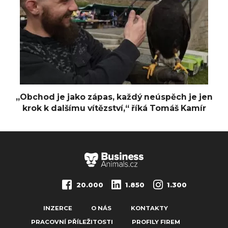
„Obchod je jako zápas, každý neúspěch je jen
krok k dalšímu vítězství,“ říká Tomáš Kamír
20.000
1.850
1.300
INZERCE
O NÁS
KONTAKTY
PRACOVNÍ PŘÍLEŽITOSTI
PROFILY FIREM