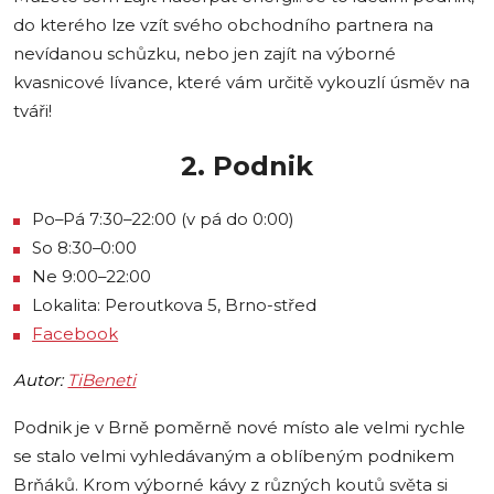
do kterého lze vzít svého obchodního partnera na
nevídanou schůzku, nebo jen zajít na výborné
kvasnicové lívance, které vám určitě vykouzlí úsměv na
tváři!
2. Podnik
Po–Pá 7:30–22:00 (v pá do 0:00)
So 8:30–0:00
Ne 9:00–22:00
Lokalita: Peroutkova 5, Brno-střed
Facebook
A
utor:
Ti
Beneti
Podnik je v Brně poměrně nové místo ale velmi rychle
se stalo velmi vyhledávaným a oblíbeným podnikem
Brňáků. Krom výborné kávy z různých koutů světa si