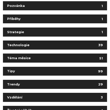
Pozvánka
1
Příběhy
1
Strategie
1
Technologie
39
Téma měsíce
51
Tipy
99
Trendy
29
Vzdělání
3