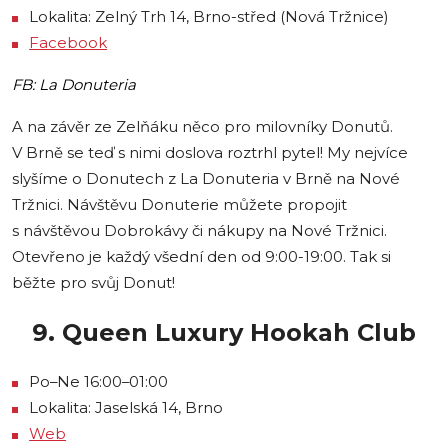
Lokalita: Zelný Trh 14, Brno-střed (Nová Tržnice)
Facebook
F
B: La Donuteria
A na závěr ze Zelňáku něco pro milovníky Donutů.
V Brně se teď s nimi doslova roztrhl pytel! My nejvíce
slyšíme o Donutech z La Donuteria v Brně na Nové
Tržnici. Návštěvu Donuterie můžete propojit
s návštěvou Dobrokávy či nákupy na Nové Tržnici.
Otevřeno je každý všední den od 9:00-19:00. Tak si
běžte pro svůj Donut!
9. Queen Luxury Hookah Club
Po–Ne 16:00–01:00
Lokalita: Jaselská 14, Brno
Web