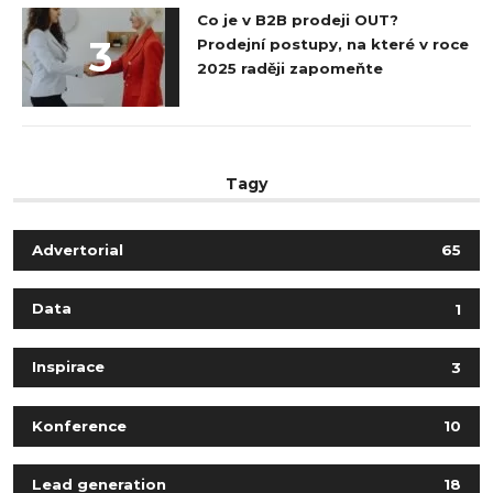
Co je v B2B prodeji OUT?
3
Prodejní postupy, na které v roce
2025 raději zapomeňte
Tagy
Advertorial
65
Data
1
Inspirace
3
Konference
10
Lead generation
18