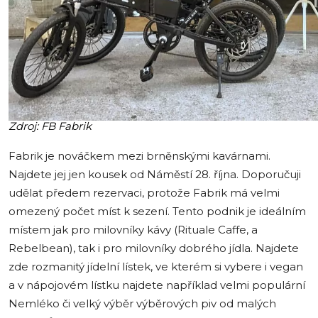
Zdroj: FB Fabrik
Fabrik je nováčkem mezi brněnskými kavárnami.
Najdete jej jen kousek od Náměstí 28. října. Doporučuji
udělat předem rezervaci, protože Fabrik má velmi
omezený počet míst k sezení. Tento podnik je ideálním
místem jak pro milovníky kávy (Rituale Caffe, a
Rebelbean), tak i pro milovníky dobrého jídla. Najdete
zde rozmanitý jídelní lístek, ve kterém si vybere i vegan
a v nápojovém lístku najdete například velmi populární
Nemléko či velký výběr výběrových piv od malých