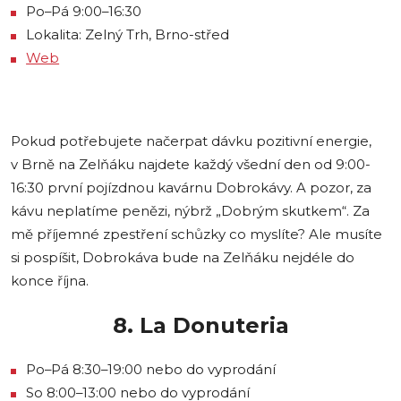
Po–Pá 9:00–16:30
Lokalita: Zelný Trh, Brno-střed
Web
Pokud potřebujete načerpat dávku pozitivní energie,
v Brně na Zelňáku najdete každý všední den od 9:00-
16:30 první pojízdnou kavárnu Dobrokávy. A pozor, za
kávu neplatíme penězi, nýbrž „Dobrým skutkem“. Za
mě příjemné zpestření schůzky co myslíte? Ale musíte
si pospíšit, Dobrokáva bude na Zelňáku nejdéle do
konce října.
8. La Donuteria
Po–Pá 8:30–19:00 nebo do vyprodání
So 8:00–13:00 nebo do vyprodání