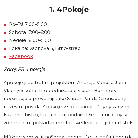
1. 4Pokoje
Po–Pá 7:00–5:00
Sobota 7:00–6:00
Neděle 8:00–5:00
Lokalita: Vachova 6, Brno-střed
Facebook
Zdroj: FB 4 pokoje
4pokoje jsou třetím projektem Andreje Vališe a Jana
Vlachýnského. Tito podnikatelé vlastní Bar, který
neexistuje a provozují také Super Panda Circus. Jak již
název napovídá, 4pokoje v sobě snoubí 4 typy zařízení –
kavárnu, bistro, bar a noční podnik. Dle denní doby se
zde mění například intenzita osvětlení, ale i jídelní lístek.
Můžete sem zajít načerpat energii. Je to ideální podnik,