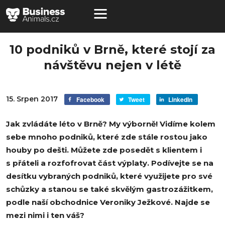
10 podniků v Brně, které stojí za
návštěvu nejen v létě
15. Srpen 2017
Facebook
Tweet
LinkedIn
Jak zvládáte léto v Brně? My výborně! Vidíme kolem
sebe mnoho podniků, které zde stále rostou jako
houby po dešti. Můžete zde posedět s klientem i
s přáteli a rozfofrovat část výplaty. Podívejte se na
desítku vybraných podniků, které využijete pro své
schůzky a stanou se také skvělým gastrozážitkem,
podle naší obchodnice Veroniky Ježkové. Najde se
mezi nimi i ten váš?