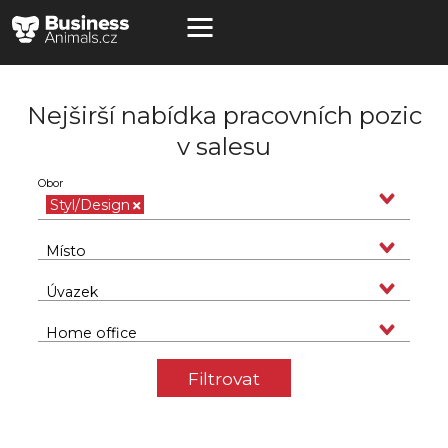
Nejširší nabídka pracovních pozic
v salesu
Obor
Styl/Design
Místo
Úvazek
Home office