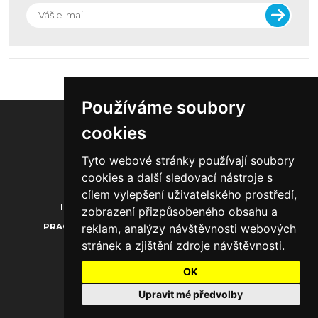
Používáme soubory
cookies
Tyto webové stránky používají soubory
20.000
1.850
1.300
cookies a další sledovací nástroje s
cílem vylepšení uživatelského prostředí,
INZERCE
O NÁS
KONTAKTY
zobrazení přizpůsobeného obsahu a
PRACOVNÍ PŘÍLEŽITOSTI
PROFILY FIREM
reklam, analýzy návštěvnosti webových
stránek a zjištění zdroje návštěvnosti.
EVENTY
OK
Upravit mé předvolby
Podmínky užívání a zpracování osobních údajů
© 2026 businessanimals.cz