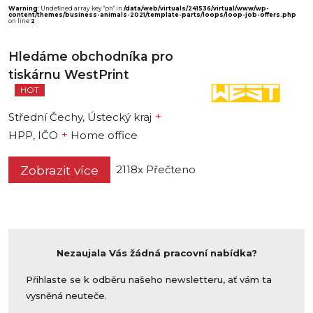
Warning
: Undefined array key "pn" in
/data/web/virtuals/241536/virtual/www/wp-
content/themes/business-animals-2021/template-parts/loops/loop-job-offers.php
on line
2
Hledáme obchodníka pro
tiskárnu WestPrint
HOT
+
Střední Čechy, Ústecký kraj
+
HPP, IČO
Home office
Zobrazit více
2118x Přečteno
Nezaujala Vás žádná pracovní nabídka?
Přihlaste se k odběru našeho newsletteru, ať vám ta
vysněná neuteče.