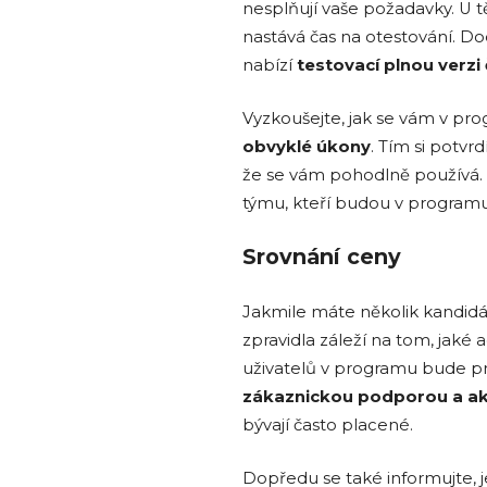
nesplňují vaše požadavky. U t
nastává čas na otestování. D
nabízí
testovací plnou verzi
Vyzkoušejte, jak se vám v pr
obvyklé úkony
. Tím si potv
že se vám pohodlně používá. D
týmu, kteří budou v programu
Srovnání ceny
Jakmile máte několik kandidátů
zpravidla záleží na tom, jaké 
uživatelů v programu bude praco
zákaznickou podporou a a
bývají často placené.
Dopředu se také informujte, 