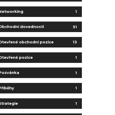
Networking
1
Obchodní dovednosti
51
Otevřené obchodní pozice
13
Otevřené pozice
1
Pozvánka
1
Příběhy
1
Strategie
1