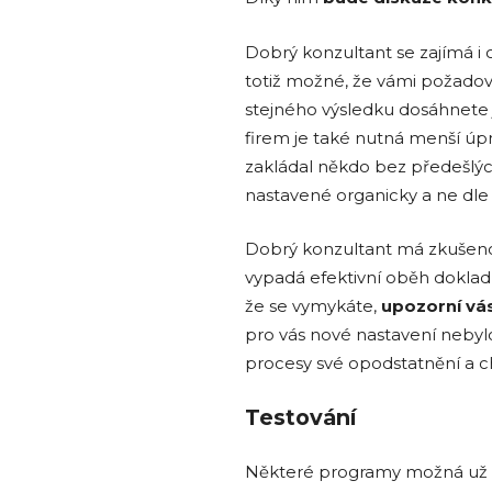
Dobrý konzultant se zajímá i 
totiž možné, že vámi požadov
stejného výsledku dosáhnete 
firem je také nutná menší úpr
zakládal někdo bez předešlý
nastavené organicky a ne dl
Dobrý konzultant má zkušenost
vypadá efektivní oběh dokladů,
že se vymykáte,
upozorní vás
pro vás nové nastavení nebylo 
procesy své opodstatnění a c
Testování
Některé programy možná už v