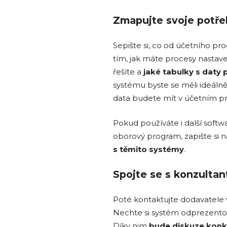
Zmapujte svoje potře
Sepište si, co od účetního p
tím, jak máte procesy nastav
řešíte a
jaké tabulky s daty 
systému byste se měli ideálně
data budete mít v účetním 
Pokud používáte i další softwa
oborový program, zapište si
s těmito systémy
.
Spojte se s konzultan
Poté kontaktujte dodavatele
Nechte si systém odprezentov
Díky nim
bude diskuze konk