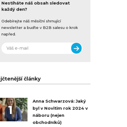
Nestíháte náš obsah sledovat
každý den?
Odebírejte náš měsíční shrnující
newsletter a buďte v B2B salesu o krok
napřed.
jčtenější články
Anna Schwarzová: Jaký
1
byl v Novitim rok 2024 v
náboru (nejen
obchodníků)