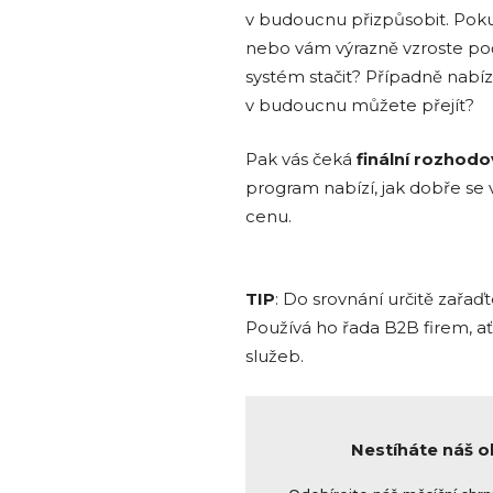
v budoucnu přizpůsobit. Po
nebo vám výrazně vzroste po
systém stačit? Případně nabízí
v budoucnu můžete přejít?
Pak vás čeká
finální rozhodo
program nabízí, jak dobře se
cenu.
TIP
: Do srovnání určitě zařaď
Používá ho řada B2B firem, a
služeb.
Nestíháte náš 