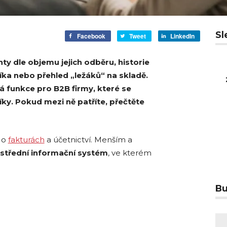
Sl
Facebook
Tweet
LinkedIn
ty dle objemu jejich odběru, historie
a nebo přehled „ležáků“ na skladě.
 funkce pro B2B firmy, které
se
íky. Pokud mezi ně patříte, přečtěte
n o
fakturách
a účetnictví. Menším a
střední informační systém
, ve kterém
Bu