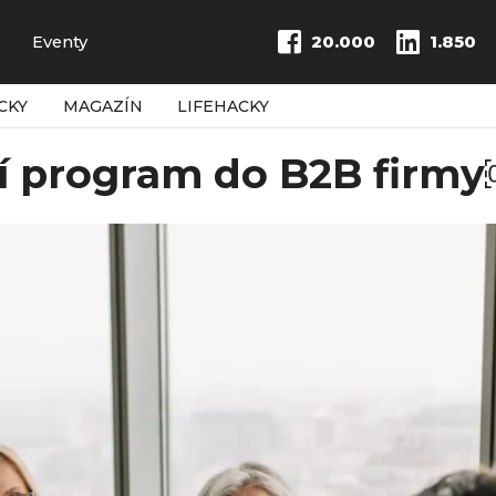
Eventy
20.000
1.850
CKY
MAGAZÍN
LIFEHACKY
ní program do B2B firm