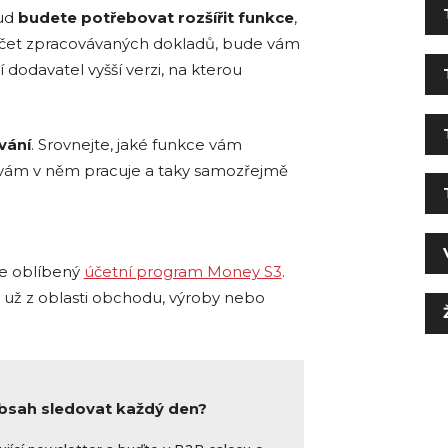
kud
budete potřebovat rozšířit funkce
,
čet zpracovávaných dokladů, bude vám
 dodavatel vyšší verzi, na kterou
vání
. Srovnejte, jaké funkce vám
 vám v něm pracuje a taky samozřejmě
te oblíbený
účetní program Money S3
.
ť už z oblasti obchodu, výroby nebo
obsah sledovat každý den?