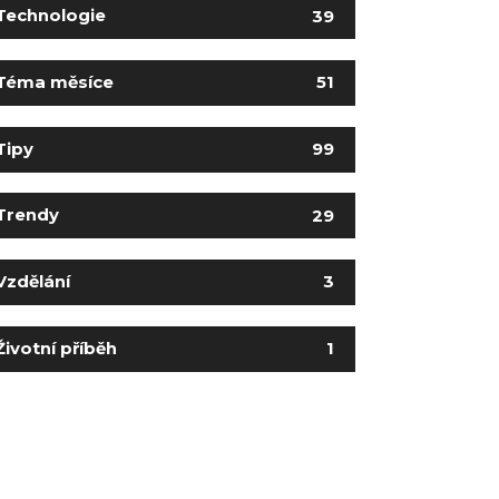
Technologie
39
Téma měsíce
51
Tipy
99
Trendy
29
Vzdělání
3
Životní příběh
1