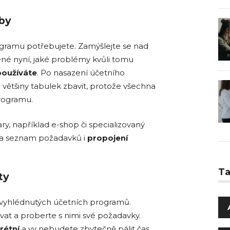
by
rogramu potřebujete. Zamýšlejte se nad
ené nyní, jaké problémy kvůli tomu
používáte
. Po nasazení účetního
 většiny tabulek zbavit, protože všechna
programu.
ry, například e-shop či specializovaný
 na seznam požadavků i
propojení
T
ty
 vyhlédnutých účetních programů.
at a proberte s nimi své požadavky.
rétní
a vy nebudete zbytečně pálit čas.