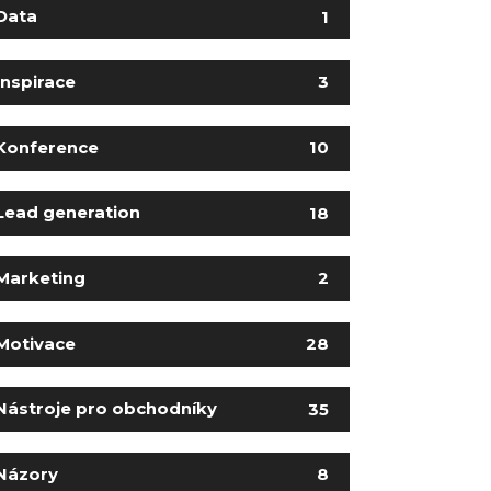
Data
1
Inspirace
3
Konference
10
Lead generation
18
Marketing
2
Motivace
28
Nástroje pro obchodníky
35
Názory
8