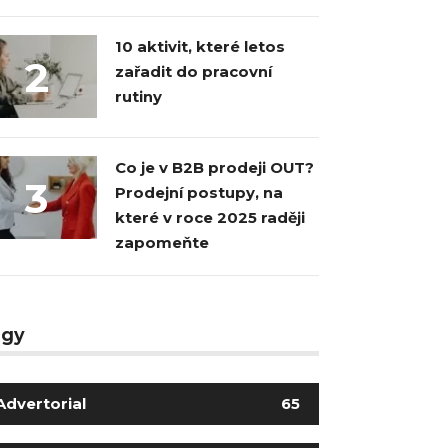
10 aktivit, které letos
2
zařadit do pracovní
rutiny
Co je v B2B prodeji OUT?
3
Prodejní postupy, na
které v roce 2025 raději
zapomeňte
agy
Advertorial
65