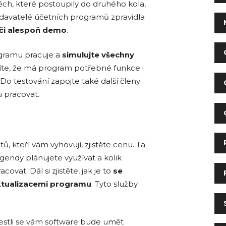
ěch, které postoupily do druhého kola,
odavatelé účetních programů zpravidla
 či alespoň demo
.
ogramu pracuje a
simulujte všechny
rdíte, že má program potřebné funkce i
o testování zapojte také další členy
 pracovat.
, kteří vám vyhovují, zjistěte cenu. Ta
agendy plánujete využívat a kolik
vat. Dál si zjistěte, jak je to
se
ktualizacemi programu
. Tyto služby
jestli se vám software bude umět