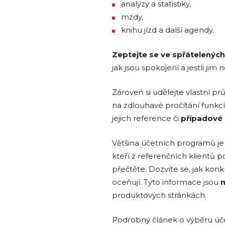
analýzy a statistiky,
mzdy,
knihu jízd a další agendy.
Zeptejte se ve spřátelenýc
jak jsou spokojení a jestli jim
Zároveň si udělejte vlastní 
na zdlouhavé pročítání funkcí
jejich reference či
případové 
Většina účetních programů je 
kteří z referenčních klientů po
přečtěte. Dozvíte se, jak ko
oceňují. Tyto informace jsou
m
produktových stránkách.
Podrobný článek o výběru úč