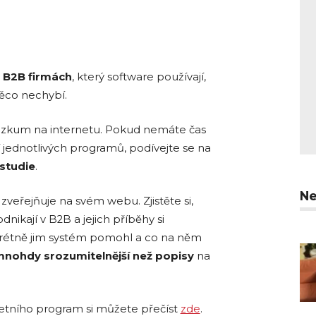
h B2B firmách
, který software používají,
 něco nechybí.
průzkum na internetu. Pokud nemáte čas
 jednotlivých programů, podívejte se na
studie
.
Ne
zveřejňuje na svém webu. Zjistěte si,
dnikají v B2B a jejich příběhy si
nkrétně jim systém pomohl a co na něm
nohdy srozumitelnější než popisy
na
etního program si můžete přečíst
zde
.